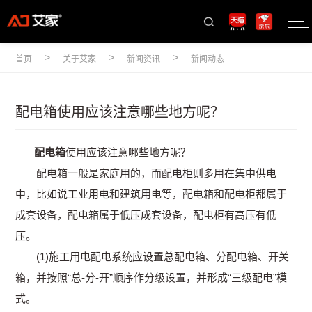
>
>
>
首页
关于艾家
新闻资讯
新闻动态
配电箱使用应该注意哪些地方呢？
配电箱
使用应该注意哪些地方呢？
配电箱一般是家庭用的，而配电柜则多用在集中供电
中，比如说工业用电和建筑用电等，配电箱和配电柜都属于
成套设备，配电箱属于低压成套设备，配电柜有高压有低
压。
(1)施工用电配电系统应设置总配电箱、分配电箱、开关
箱，并按照“总-分-开”顺序作分级设置，并形成“三级配电”模
式。