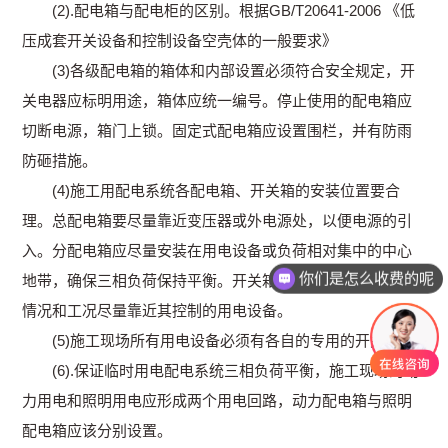
(2).配电箱与配电柜的区别。根据GB/T20641-2006 《低
压成套开关设备和控制设备空壳体的一般要求》
(3)各级配电箱的箱体和内部设置必须符合安全规定，开
关电器应标明用途，箱体应统一编号。停止使用的配电箱应
切断电源，箱门上锁。固定式配电箱应设置围栏，并有防雨
防砸措施。
(4)施工用配电系统各配电箱、开关箱的安装位置要合
理。总配电箱要尽量靠近变压器或外电源处，以便电源的引
入。分配电箱应尽量安装在用电设备或负荷相对集中的中心
你们是怎么收费的呢
地带，确保三相负荷保持平衡。开关箱安装的位置应视现场
情况和工况尽量靠近其控制的用电设备。
(5)施工现场所有用电设备必须有各自的专用的开关箱。
(6).保证临时用电配电系统三相负荷平衡，施工现场的动
力用电和照明用电应形成两个用电回路，动力配电箱与照明
配电箱应该分别设置。