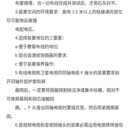
布要填埋，当一切布线完成并测试后，才用石灰封平。
3.装置空间的环境要求：离地 1.5 米以上的枯燥通风部位
尽可能地远离强
电配电区。
4.选择装置地位的三要素：
a 便于敷管布线的地位;
b 契合装潢修饰荫蔽的要求;
c 便于装置保养操作;
5.有线电视和卫星电视的同轴电缆 F 接头的装置要求剥
开同轴外层护套和屏
蔽网后，一定要将荫蔽网割除洁净或集中绞缠，相对不
可使屏蔽网和铜芯接触短
路。，F 头拔出同轴电缆时要插究竟，然后用紧箍圈紧
固。
6.音视频电缆和音视频接头的装置必需运用电烙铁焊接包